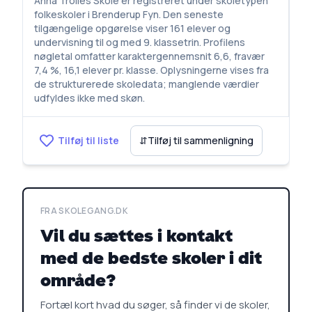
Anna Trolles Skole er registreret under skoletypen
folkeskoler i Brenderup Fyn. Den seneste
tilgængelige opgørelse viser 161 elever og
undervisning til og med 9. klassetrin. Profilens
nøgletal omfatter karaktergennemsnit 6,6, fravær
7,4 %, 16,1 elever pr. klasse. Oplysningerne vises fra
de strukturerede skoledata; manglende værdier
udfyldes ikke med skøn.
Tilføj til liste
⇵
Tilføj til sammenligning
FRA SKOLEGANG.DK
Vil du sættes i kontakt
med de bedste skoler i dit
område?
Fortæl kort hvad du søger, så finder vi de skoler,