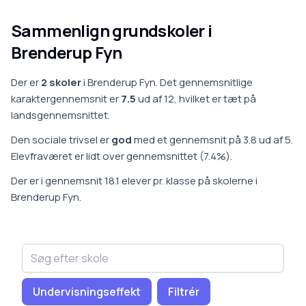
Sammenlign grundskoler i
Brenderup Fyn
Der er
2
skoler
i
Brenderup Fyn
.
Det gennemsnitlige
karaktergennemsnit er
7.5
ud af 12, hvilket er
tæt på
landsgennemsnittet
.
Den sociale trivsel er
god
med et gennemsnit på
3.8
ud af 5.
Elevfraværet er
lidt over gennemsnittet
(
7.4
%).
Der er i gennemsnit
18.1
elever pr. klasse på
skoler
ne i
Brenderup Fyn
.
Undervisningseffekt
Filtrér