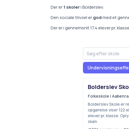
Der er
1
skoler
i
Bolderslev
.
Den sociale trivsel er
god
med et genn
Der er i gennemsnit
17.4
elever pr. klass
Undervisningseffe
Bolderslev Sko
Folkeskole i Aaben
Bolderslev Skole er r
opgørelse viser 122 el
elever pr. klasse. Op
skøn.