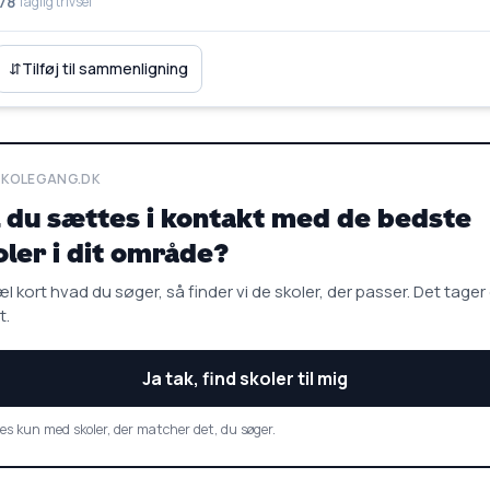
78
faglig trivsel
⇵
Tilføj til sammenligning
SKOLEGANG.DK
l du sættes i kontakt med de bedste
oler i dit område?
l kort hvad du søger, så finder vi de skoler, der passer. Det tager
t.
Ja tak, find skoler til mig
es kun med skoler, der matcher det, du søger.