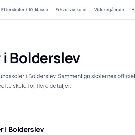
Efterskoler / 10. klasse
Erhvervsskoler
Videregående
H
i Bolderslev
undskoler i Bolderslev. Sammenlign skolernes officie
elte skole for flere detaljer.
r i
Bolderslev