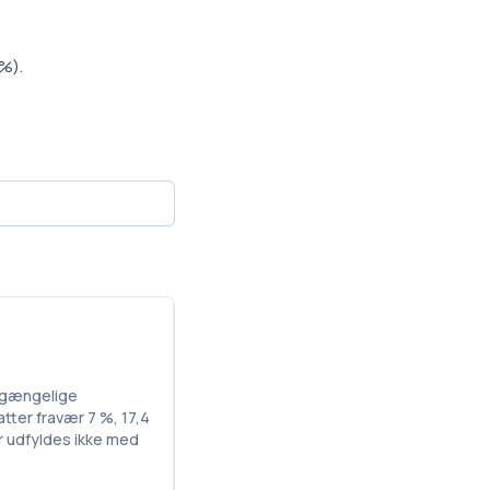
%).
ilgængelige
atter fravær 7 %, 17,4
r udfyldes ikke med