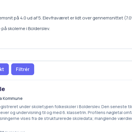
emsnit på
4.0
ud af 5.
Elevfraværet er
lidt over gennemsnittet
(
7.0
e på
skoler
ne i
Bolderslev
.
kt
Filtrér
le
raa Kommune
egistreret under skoletypen folkeskoler i Bolderslev. Den seneste t
ever og undervisning til og med 6. klassetrin. Profilens nøgletal omf
lysningerne vises fra de strukturerede skoledata; manglende værdie