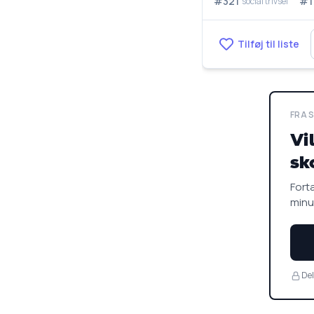
#321
#1
social trivsel
Tilføj til liste
FRA 
Vi
sk
Fortæ
minu
Del