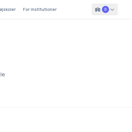
øjskoler
For institutioner
0
lle