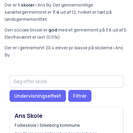
Der er
1
skoler
i
Ans By
.
Det gennemsnitlige
karaktergennemsnit er
7.4
ud af 12, hvilket er
tæt på
landsgennemsnittet
.
Den sociale trivsel er
god
med et gennemsnit på
3.8
ud af 5.
Elevfraværet er
lavt
(
0.5
%).
Der er i gennemsnit
20.4
elever pr. klasse på
skoler
ne i
Ans
By
.
Undervisningseffekt
Filtrér
Ans Skole
Folkeskole i Silkeborg Kommune