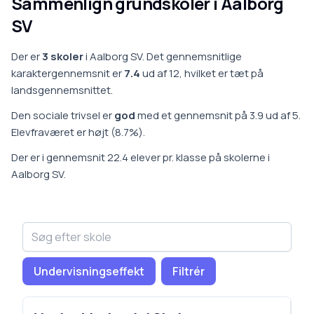
Sammenlign grundskoler i
Aalborg
SV
Der er
3
skoler
i
Aalborg SV
.
Det gennemsnitlige
karaktergennemsnit er
7.4
ud af 12, hvilket er
tæt på
landsgennemsnittet
.
Den sociale trivsel er
god
med et gennemsnit på
3.9
ud af 5.
Elevfraværet er
højt
(
8.7
%).
Der er i gennemsnit
22.4
elever pr. klasse på
skoler
ne i
Aalborg SV
.
Undervisningseffekt
Filtrér